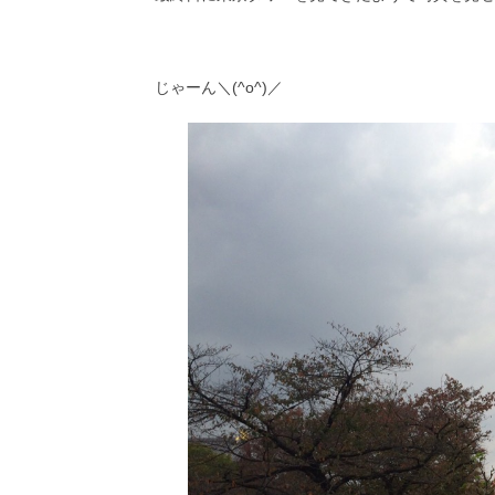
じゃーん＼(^o^)／