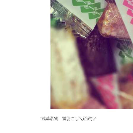
浅草名物 雷おこし＼(^o^)／