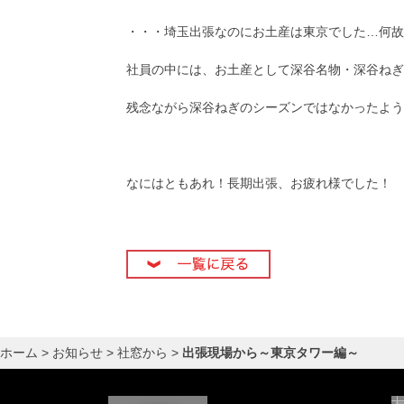
・・・埼玉出張なのにお土産は東京でした…何故
社員の中には、お土産として深谷名物・深谷ねぎ
残念ながら深谷ねぎのシーズンではなかったよう
なにはともあれ！長期出張、お疲れ様でした！
Posted in
社窓から
ホーム
>
お知らせ
>
社窓から
>
出張現場から～東京タワー編～